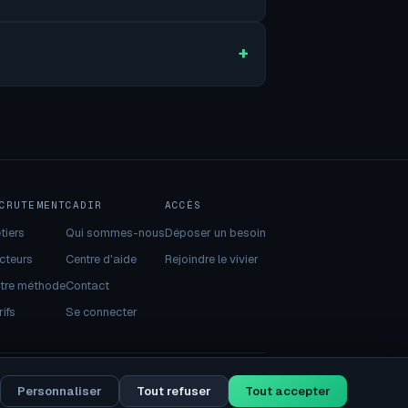
CRUTEMENT
CADIR
ACCÈS
tiers
Qui sommes-nous
Déposer un besoin
cteurs
Centre d'aide
Rejoindre le vivier
tre méthode
Contact
ifs
Se connecter
Personnaliser
Tout refuser
Tout accepter