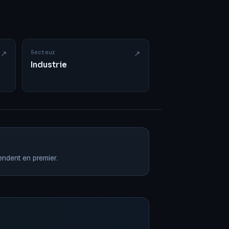
↗
Secteur
↗
Industrie
endent en premier.