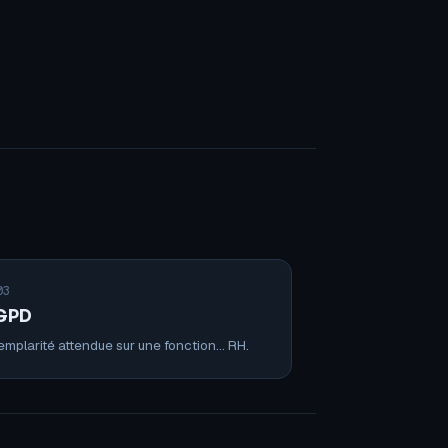
03
GPD
emplarité attendue sur une fonction… RH.