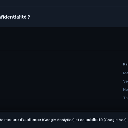
identialité ?
RE
Mé
Se
No
Tar
s RGPD
Newsletter
Cookies
 de
mesure d'audience
(Google Analytics) et de
publicité
(Google Ads).