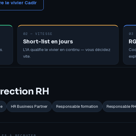
e le vivier Cadir
02 — VITESSE
03
Short-list en jours
RG
s.
L'IA qualifie le vivier en continu — vous décidez
Coo
vite.
expl
direction RH
ie
HR Business Partner
Responsable formation
Responsable R
LES À RECRUTER