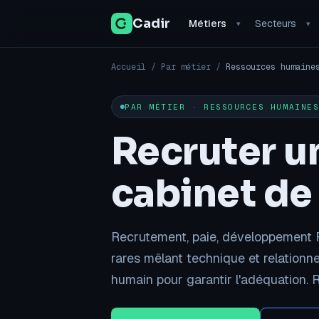
Cadir
Métiers
Secteurs
▾
▾
Accueil
/
Par métier
/
Ressources humaine
PAR MÉTIER · RESSOURCES HUMAINE
Recruter un
cabinet de
Recrutement, paie, développement RH
rares mêlant technique et relationnel
humain pour garantir l'adéquation.