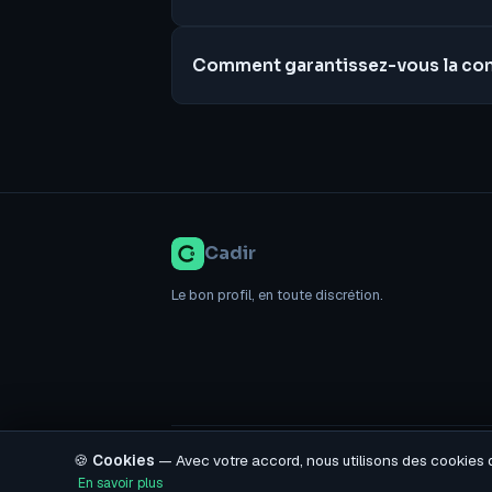
Comment garantissez-vous la conf
Cadir
Le bon profil, en toute discrétion.
Mentions légales
CGU
CGV
Confidentialité
Demande
🍪
Cookies
— Avec votre accord, nous utilisons des cookies
En savoir plus